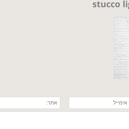
stucco l
stained old