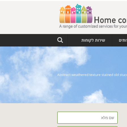
ותים
שירות לקוחות
Abstract weathered texture stained old stuc
שם
מלא