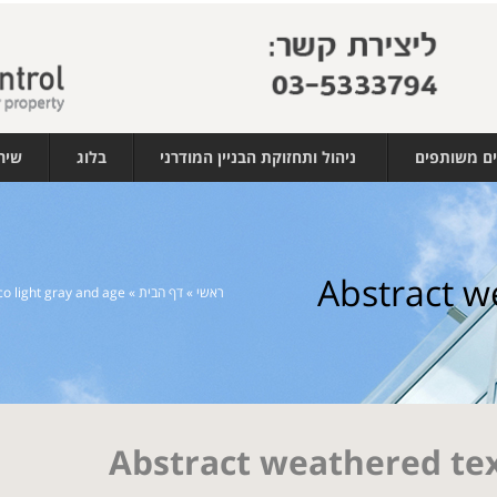
ים משותפים
ניהול ותחזוקת הבניין המודרני
בלוג
שיר
Abstract w
ראשי
»
דף הבית
»
co light gray and age
Abstract weathered tex