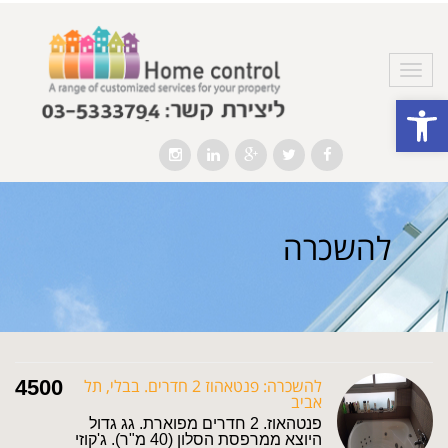
תפריט
פתח סרגל נגישות
Instagram
LinkedIn
Google+
Twitter
Facebook
להשכרה
להשכרה: פנטאהוז 2 חדרים. בבלי, תל
4500
אביב
פנטהאוז. 2 חדרים מפוארת. גג גדול
היוצא ממרפסת הסלון (40 מ"ר). ג'קוזי